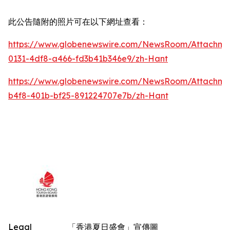
此公告隨附的照片可在以下網址查看：
https://www.globenewswire.com/NewsRoom/Attachm
0131-4df8-a466-fd3b41b346e9/zh-Hant
https://www.globenewswire.com/NewsRoom/Attachm
b4f8-401b-bf25-891224707e7b/zh-Hant
Legal
「香港夏日盛會」宣傳圖