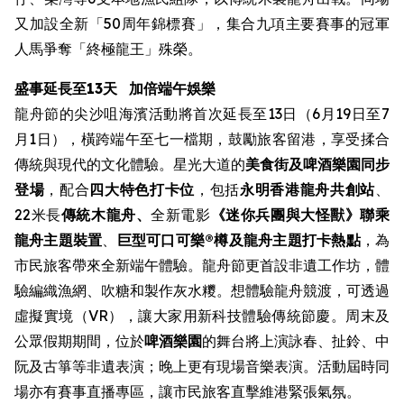
又加設全新「50周年錦標賽」，集合九項主要賽事的冠軍
人馬爭奪「終極龍王」殊榮。
盛事延長至13天
加倍端午娛樂
龍舟節的尖沙咀海濱活動將首次延長至13日（6月19日至7
月1日），橫跨端午至七一檔期，鼓勵旅客留港，享受揉合
傳統與現代的文化體驗。星光大道的
美食街
及啤酒樂園同步
登場
，配合
四大特色打卡位
，包括
永明香港龍舟共創站
、
22米長
傳統木龍舟、
全新電影
《迷你兵團與大怪獸》聯乘
龍舟主題裝置
、
巨型可口可樂®樽及龍舟主題打卡熱點
，為
市民旅客帶來全新端午體驗。龍舟節更首設非遺工作坊，體
驗編織漁網、吹糖和製作灰水糭。想體驗龍舟競渡，可透過
虛擬實境（VR），讓大家用新科技體驗傳統節慶。周末及
公眾假期期間，位於
啤酒樂園
的舞台將上演詠春、扯鈴、中
阮及古箏等非遺表演；晚上更有現場音樂表演。活動屆時同
場亦有賽事直播專區，讓市民旅客直擊維港緊張氣氛。