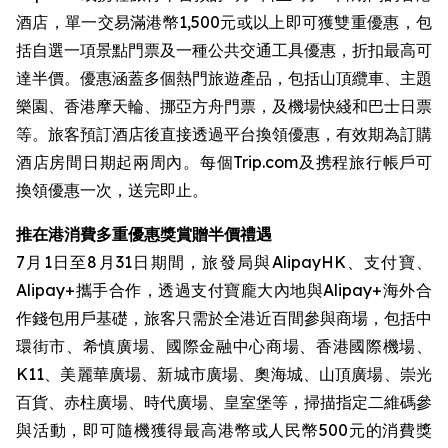
酒店，單一交易滿港幣1,500元或以上即可獲雙重優惠，包
括自選一項景點門票及一種公共交通工具優惠，折扣最高可
達半價。優惠涵蓋多個熱門旅遊產品，包括山頂纜車、主題
樂園、香港摩天輪、挪亞方舟門票，及機場快綫和巴士日票
等。旅客預訂酒店後直接透過平台換領優惠，有效期為訂購
酒店房間日期起兩周內。每個Trip.com及携程旅行帳戶可
換領優惠一次，送完即止。
推在港消費多重優惠獎賞贈半價禮遇
7月1日至8月31日期間，旅發局與AlipayHK、支付寶、
Alipay+攜手合作，透過支付寶龐大內地與Alipay+海外合
作錢包用戶基礎，旅客只需於全港近百間參與商場，包括中
環街市、希慎廣場、國際金融中心商場、香港國際機場、
K11、美麗華廣場、新城市廣場、奧海城、山頂廣場、崇光
百貨、赤柱廣場、時代廣場、皇室堡等，掃描指定二維碼參
與活動，即可隨機獲得最高港幣或人民幣500元的消費獎