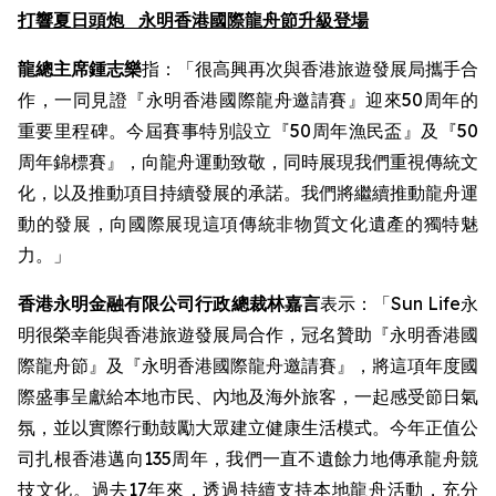
打響夏日頭炮
永明香港國際龍舟節升級登場
龍總主席鍾志樂
指：「很高興再次與香港旅遊發展局攜手合
作，一同見證『永明香港國際龍舟邀請賽』迎來50周年的
重要里程碑。今屆賽事特別設立『50周年漁民盃』及『50
周年錦標賽』，向龍舟運動致敬，同時展現我們重視傳統文
化，以及推動項目持續發展的承諾。我們將繼續推動龍舟運
動的發展，向國際展現這項傳統非物質文化遺產的獨特魅
力。」
香港永明金融有限公司行政總裁林嘉言
表示：「Sun Life永
明很榮幸能與香港旅遊發展局合作，冠名贊助『永明香港國
際龍舟節』及『永明香港國際龍舟邀請賽』，將這項年度國
際盛事呈獻給本地市民、內地及海外旅客，一起感受節日氣
氛，並以實際行動鼓勵大眾建立健康生活模式。今年正值公
司扎根香港邁向135周年，我們一直不遺餘力地傳承龍舟競
技文化。過去17年來，透過持續支持本地龍舟活動，充分