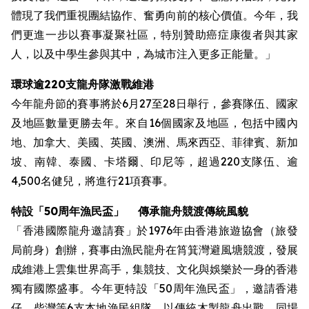
體現了我們重視團結協作、奮勇向前的核心價值。今年，我
們更進一步以賽事凝聚社區，特別贊助癌症康復者與其家
人，以及中學生參與其中，為城市注入更多正能量。」
環球逾220支龍舟隊激戰維港
今年龍舟節的賽事將於6月27至28日舉行，參賽隊伍、國家
及地區數量更勝去年。來自16個國家及地區，包括中國內
地、加拿大、美國、英國、澳洲、馬來西亞、菲律賓、新加
坡、南韓、泰國、卡塔爾、印尼等，超過220支隊伍、逾
4,500名健兒，將進行21項賽事。
特設
「50周年漁民盃」
傳承龍舟競渡傳統風貌
「香港國際龍舟邀請賽」於1976年由香港旅遊協會（旅發
局前身）創辦，賽事由漁民龍舟在筲箕灣避風塘競渡，發展
成維港上雲集世界高手，集競技、文化與娛樂於一身的香港
獨有國際盛事。今年更特設「50周年漁民盃」，邀請香港
仔、柴灣等6支本地漁民組隊，以傳統木製龍舟出戰。同場