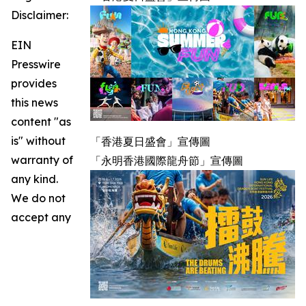
Disclaimer:
EIN
Presswire
provides
this news
content "as
is" without
「香港夏日盛會」宣傳圖
warranty of
「永明香港國際龍舟節」宣傳圖
any kind.
We do not
accept any