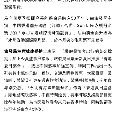
整體消費。
為今個夏季揭開序幕的將會是踏入50周年，由旅發局主
辦、中國香港龍舟總會（龍總）合辦，Sun Life 永明冠名
贊助的「永明香港國際龍舟邀請賽」。活動將全面升級為
『永明香港國際龍舟節』，於本月尖沙咀海濱率先登場。
旅發局主席林建岳博士
表示：「暑假是旅客出行的黃金檔
期，加上今夏盛事浪接浪，旅發局呈獻全新夏日推廣『香港
夏日盛會 』，把握不同盛事加強宣傳，聯同商界推出一系
列共數十萬份景點、餐飲、交通及購物優惠，大家目標非常
清晰，希望吸引更多過夜旅客訪港，帶動整體消費，令更多
界別受惠。『永明香港國際龍舟節』作為『香港夏日盛會
』頭炮國際級盛事，不僅時間延長，賽事陣容及娛樂節目更
比往年強勁，為市民及旅客帶來只在香港體驗，同時彰顯香
港亞洲盛事之都地位。」