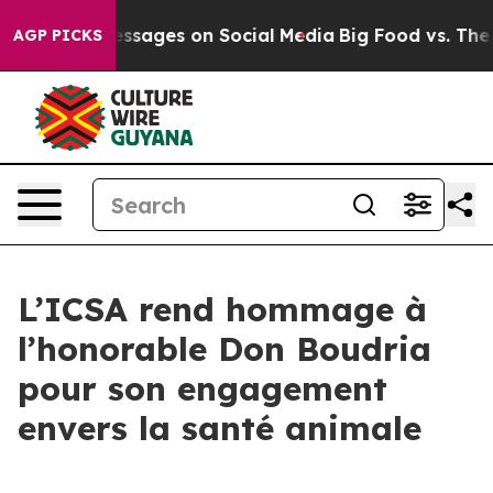
iblical Messages on Social Media
Big Food vs. The Peo
AGP PICKS
L’ICSA rend hommage à
l’honorable Don Boudria
pour son engagement
envers la santé animale