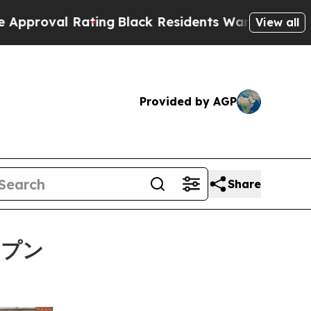
ng
Black Residents Warned of Abusive Cops for Ye
View all
Provided by AGP
Share
ープン