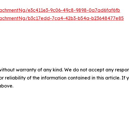
achmentNg/e3c411e3-9c06-49c8-9898-0a7ad6faf6fb
tachmentNg/b3c17edd-7ca4-42b3-b54a-b23648477e85
without warranty of any kind. We do not accept any responsib
r reliability of the information contained in this article. I
 above.