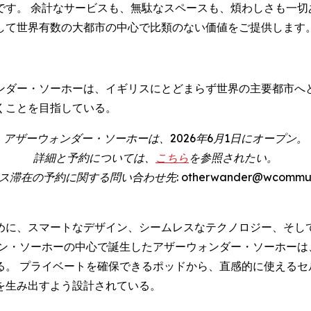
です。 余計なサービスも、無駄なスペースも、煩わしさも一切
して世界有数の大都市の中心で比類のない価値をご提供します
。
ンダー・ソーホーは、イギリスにとどまらず世界の主要都市へ
くことを目指している。
アザーウォンダー・ソーホーは、2026年6月1日にオープン。
詳細と予約については、
こちら
を参照されたい。
在の予約に関する問い合わせ先: otherwander@wcommunicat
めに、スマートなデザイン、シームレスなテクノロジー、そし
ドン・ソーホーの中心で誕生したアザーウォンダー・ソーホーは
る。 プライベートを確保できるポッドから、直感的に使えるセ
を生み出すよう設計されている。