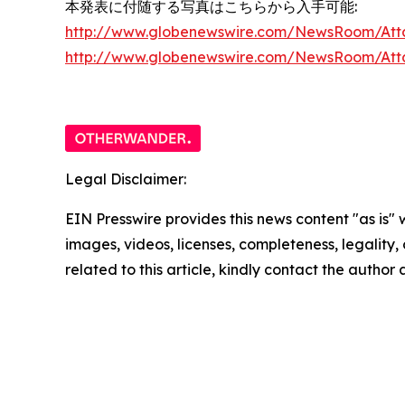
本発表に付随する写真はこちらから入手可能:
http://www.globenewswire.com/NewsRoom/Att
http://www.globenewswire.com/NewsRoom/At
Legal Disclaimer:
EIN Presswire provides this news content "as is" 
images, videos, licenses, completeness, legality, o
related to this article, kindly contact the author