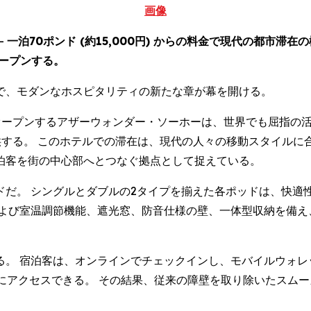
画像
--
一泊70ポンド (約15,000円) からの料金で現代の都市滞
ープンする。
で、モダンなホスピタリティの新たな章が幕を開ける。
reet) にオープンするアザーウォンダー・ソーホーは、世界でも
 から提供する。 このホテルでの滞在は、現代の人々の移動スタイ
泊客を街の中心部へとつなぐ拠点として捉えている。
ドだ。 シングルとダブルの2タイプを揃えた各ポッドは、快適
および室温調節機能、遮光窓、防音仕様の壁、一体型収納を備え
る。 宿泊客は、オンラインでチェックインし、モバイルウォレ
るポッドにアクセスできる。 その結果、従来の障壁を取り除いたス