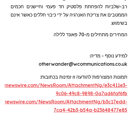
רב-שלביות להפחתת פלסטיק חד פעמי וחיישנים חכמים
הממטבים את צריכת האנרגיה על ידי כיבוי חללים כאשר אינם
בשימוש.
המחירים מתחילים מ-70
פאונד
ללילה
למידע נוסף - מדיה
:
otherwander@wcommunications.co.uk
תמונות המצורפות להודעה זו זמינות בכתוב
ו
ת:
lobenewswire.com/NewsRoom/AttachmentNg/e3c411e3-
9c06-49c8-9898-0a7ad6faf6fb
obenewswire.com/NewsRoom/AttachmentNg/b3c17edd-
7ca4-42b3-b54a-b23648477e85