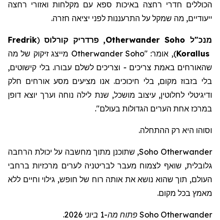
הכוללים חדרי רחצה באיכות ספא
עם
מקלחות
ואזורי
רחצה
ייעודיים
,
מה
שמקל
על
התרעננות
לפני
יציאה
חזרה
.
מנכ"ל
Soho
Otherwander
, פרדריק
קורלוס
(
Fredrik
Korallus
)
, אומר: "
Otherwander Soho
מייצג זיקוק של מה
שהאורחים באמת צריכים - וצריכים לשלם עבורו. בלי קישוטים,
בלי בזבוז מקום, בלי חיכוכים. אנו מציעים מסע אורחים חלק
ודיגיטלי לחלוטין, עיצוב מושכל, שנת לילה נוחה וערך יוצא דופן
במרכז אחת הערים הגדולות בעולם
".
וסוהו היא רק ההתחלה.
Otherwander
Soho
, שתוכנ
ן
מתוך מחשבה על יכולת הרחבה
גלובלית, שוא
ף
לצמוח מעבר לבריטניה לערים מרכזיות ברחבי
העולם, תוך שה
וא
נושא את אותה רוח של חופש, גילוי וחיים ללא
מאמץ בכל מקום.
Otherwander
Soho
פתוח מה-1 ביוני 2026.