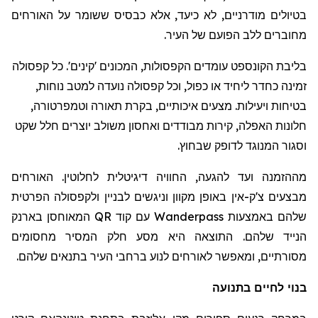
בטיולים מודרניים, לא כיעד, אלא כבסיס ששומר על האורחים
מחוברים ללב הפועם של העיר.
בליבת הקונספט עומדים הקפסולות, המכונים 'קינים'. כל קפסולה
זמינה כחדר ליחיד או כפול, וכל קפסולה נועדה למטב נוחות,
בטיחות ויעילות. מצעים איכותיים, בקרת תאורה וטמפרטורה,
חלונות האפלה, קירות מבודדים ואחסון משולב יוצרים חלל שקט
וסגור המנוגד לדופק שבחוץ.
מההזמנה ועד להגעה, החוויה דיגיטלית לחלוטין. האורחים
מבצעים צ'ק-אין באופן מקוון וניגשים לבניין ולקפסולה הפרטית
שלהם באמצעות
Wanderpass
עם קוד
QR
המאוחסן בארנק
הנייד שלהם. התוצאה היא מסע חלק המסיר מחסומים
מסורתיים, ומאפשר לאורחים לנוע ברחבי העיר בתנאים שלהם.
בנוי לחיים בתנועה