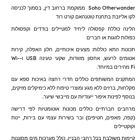
Otherwander
Soho
ממוקמת ברחוב דין, בסמוך לכניסה
לקו אליזבת בתחנת
טוטנהאם
קורט רוד
הלינה כוללת
קפסולה
ל
יחיד למטיילים בודדים וקפסולות
כפולות לזוגות או חברים
תכונות התא כוללות: מצעים איכותיים, חלון האפלה, קירות
אטומים לרעש, אחסון מזוודות, שקעי טעינה
USB
ו-
Wi-
Fi
מהיר
ים
במיוחד.
המתקנים המשותפים כוללים חדרי רחצה באיכות ספא
עם
מקלחות
,
ברזים
ללא
מגע
ומוצרי
טיפוח
ללא
כימיקלים מזיקים
,
בנוסף
לפינות
איפור
ייעודיות
עם
מייבשי
שיער
.
מרחבים חברתיים כוללים מכונות אוטומטיות לפי דרישה
(קפה, מאפים, חטיפים) ובר בשירות עצמי עם בירות, יינות
וקוקטיילים
קיימות משולבת בכל רחבי הבניין, כולל מערכות מים מסוננות