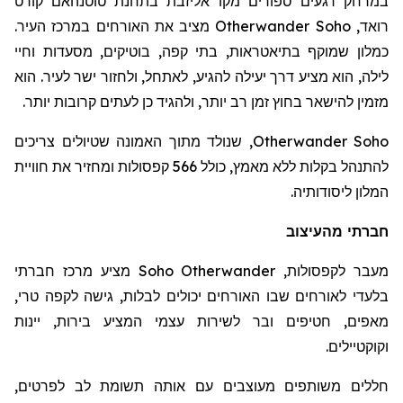
במרחק רגעים ספורים מקו אליזבת בתחנת
טוטנהאם
קורט
רואד
,
Otherwander Soho
מציב את האורחים במרכז העיר.
כמלון שמוקף בתיאטראות, בתי קפה, בוטיקים, מסעדות וחיי
לילה, הוא מציע דרך יעילה להגיע, לאתחל, ולחזור ישר לעיר. הוא
מזמין להישאר בחוץ זמן רב יותר, ולהגיד כן לעתים קרובות יותר.
Otherwander Soho
, שנולד מתוך האמונה שטיולים צריכים
להתנהל בקלות ללא מאמץ, כולל 566 קפסולות ומחזיר את חוויית
המלון ליסודותיה.
חברתי מהעיצוב
מעבר לקפסולות,
Otherwander
Soho
מציע מרכז חברתי
בלעדי לאורחים שבו האורחים יכולים לבלות, גישה לקפה טרי,
מאפים, חטיפים ובר לשירות עצמי המציע בירות, יינות
וקוקטיילים.
חללים משותפים מעוצבים עם אותה תשומת לב לפרטים,