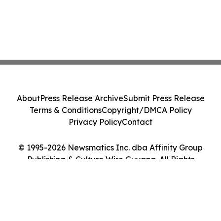
About
Press Release Archive
Submit Press Release
Terms & Conditions
Copyright/DMCA Policy
Privacy Policy
Contact
© 1995-2026 Newsmatics Inc. dba Affinity Group
Publishing & Culture Wire Guyana. All Rights
Reserved.
Cookie Settings / Your Privacy Choices