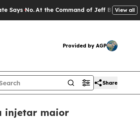
 No.
At the Command of Jeff Bezos, he Wrecked th
View all
Provided by AGP
Share
 injetar maior