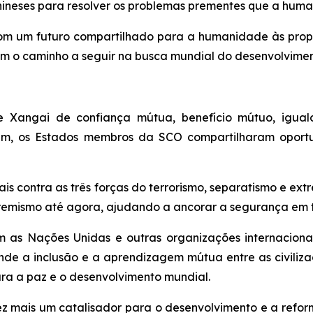
chineses para resolver os problemas prementes que a hum
um futuro compartilhado para a humanidade às proposta
am o caminho a seguir na busca mundial do desenvolviment
de Xangai de confiança mútua, benefício mútuo, iguald
mum, os Estados membros da SCO compartilharam opor
ais contra as três forças do terrorismo, separatismo e e
xtremismo até agora, ajudando a ancorar a segurança em 
as Nações Unidas e outras organizações internacionai
ende a inclusão e a aprendizagem mútua entre as civili
ra a paz e o desenvolvimento mundial.
 mais um catalisador para o desenvolvimento e a reform