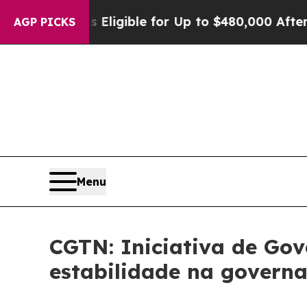
ies
He’s Eligible for Up to $480,000 After Being 
AGP PICKS
Menu
CGTN: Iniciativa de Gov
estabilidade na govern