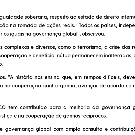
gualdade soberana, respeito ao estado de direito interna
ão na tomada de ações reais. "Todos os países, indepe
rios iguais na governança global", observou.
 complexos e diversos, como o terrorismo, a crise dos r
, cooperação e benefício mútuo permanecem inalteradas,
o.
s. “A história nos ensina que, em tempos difíceis, de
ança na cooperação ganha-ganha, avançar de acordo com 
O tem contribuído para a melhoria da governança g
justiça e na cooperação de ganhos recíprocos.
 governança global com ampla consulta e contribuiçã