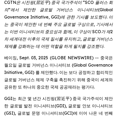
CGTN
은
시진핑
(
習近平
)
중국
국가주석이
“SCO
플러스
회
의
”
에서
제안한
글로벌
거버넌스
이니셔티브
(Global
Governance Initiative, GGI)
에
관한
기사를
보도했다
.
이
는
중국이
제안한
네
번째
주요
글로벌
구상으로
,
기사에서
는
이번
이니셔티브의
중요성과
함께
,
이
구상이
SCO
가
제
2
차
세계대전
이후의
국제
질서를
유지하고
,
글로벌
거버넌스
체제를
강화하는
데
어떤
역할을
하게
될지를
강조했다
.
베이징, Sept. 03, 2025 (GLOBE NEWSWIRE) -- 중국은
월요일 글로벌 거버넌스 이니셔티브 (Global Governance
Initiative, GGI) 를 제안했다. 이는 보다 공정하고 합리적인
글로벌 거버넌스 체제 구축을 촉진하기 위해 중국이 세계와
공유한 또 하나의 중요한 국제 공공재라는 평가다.
GGI는 최근 몇 년간 시진핑(習近平) 중국 국가주석이 제안
한 글로벌 발전 이니셔티브(GDI), 글로벌 안보 이니셔티브
(GSI), 글로벌 문명 이니셔티브(GCI)에 이어 나온 네 번째