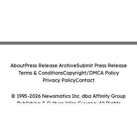
About
Press Release Archive
Submit Press Release
Terms & Conditions
Copyright/DMCA Policy
Privacy Policy
Contact
© 1995-2026 Newsmatics Inc. dba Affinity Group
Publishing & Culture Wire Guyana. All Rights
Reserved.
Cookie Settings / Your Privacy Choices