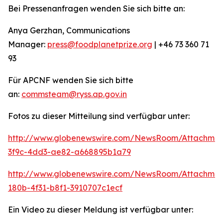
Bei Pressenanfragen wenden Sie sich bitte an:
Anya Gerzhan, Communications
Manager:
press@foodplanetprize.org
| +46 73 360 71
93
Für APCNF wenden Sie sich bitte
an:
commsteam@ryss.ap.gov.in
Fotos zu dieser Mitteilung sind verfügbar unter:
http://www.globenewswire.com/NewsRoom/Attachme
3f9c-4dd3-ae82-a668895b1a79
http://www.globenewswire.com/NewsRoom/Attachme
180b-4f31-b8f1-3910707c1ecf
Ein Video zu dieser Meldung ist verfügbar unter: