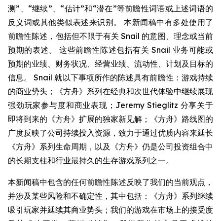
测”、“继续”、“估计”和“潜在”等前瞻性词语或上述词语的
反义词或其他类似表述来识别。 本新闻稿中有多处使用了
前瞻性陈述，包括但不限于有关 Snail 的意图、理念或当前
预期的表述。 这些前瞻性陈述包括有关 Snail 业务可能或
预期的业绩、财务状况、经营业绩、流动性、计划及目标的
信息。 Snail 就以下事项所作的陈述具有前瞻性：游戏持续
的商业势头；《方舟》系列在经典和次世代体验中继续展现
强劲玩家参与度和商业表现；Jeremy Stieglitz 分享关于
即将到来的《方舟》扩展的独家新见解；《方舟》路线图的
广度反映了公司持续投入资源，致力于通过优质内容来延长
《方舟》系列生命周期，以及《方舟》仍是公司投资组合中
的长期支柱和行业最持久的生存游戏系列之一。
本新闻稿中包含的任何前瞻性陈述反映了我们的当前观点，
并涉及某些风险和不确定性，其中包括：《方舟》系列继续
吸引玩家并延续其商业势头；我们的游戏在市场上的接受度