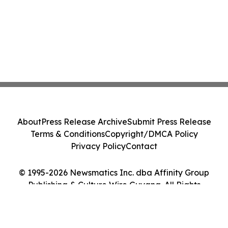
About
Press Release Archive
Submit Press Release
Terms & Conditions
Copyright/DMCA Policy
Privacy Policy
Contact
© 1995-2026 Newsmatics Inc. dba Affinity Group
Publishing & Culture Wire Guyana. All Rights
Reserved.
Cookie Settings / Your Privacy Choices